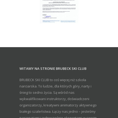
WITAMY NA STRONIE BRUBECK SKI CLUB
BRUBECK SKI CLUB to coś więcej niż szkoła
narciarska. To ludzie, dla których góry, narty i
śnieg to sedno życia. Są wśród nas
wykwalifikowani instruktorzy, doświadczeni
organizatorzy, kreatywni animatorzy aktywnego
białego szaleństwa. Łączy nas jedno – jesteśmy
pasjonatami i jednocześnie ekspertami w swoim