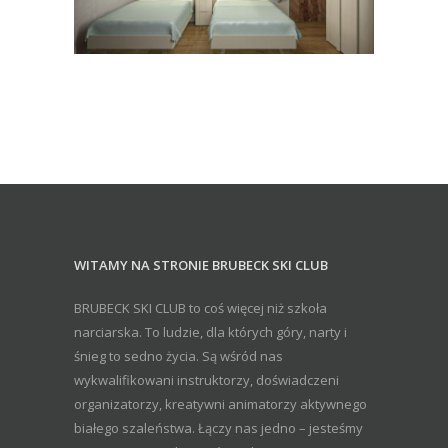
WITAMY NA STRONIE BRUBECK SKI CLUB
BRUBECK SKI CLUB to coś więcej niż szkoła
narciarska. To ludzie, dla których góry, narty i
śnieg to sedno życia. Są wśród nas
wykwalifikowani instruktorzy, doświadczeni
organizatorzy, kreatywni animatorzy aktywnego
białego szaleństwa. Łączy nas jedno – jesteśmy