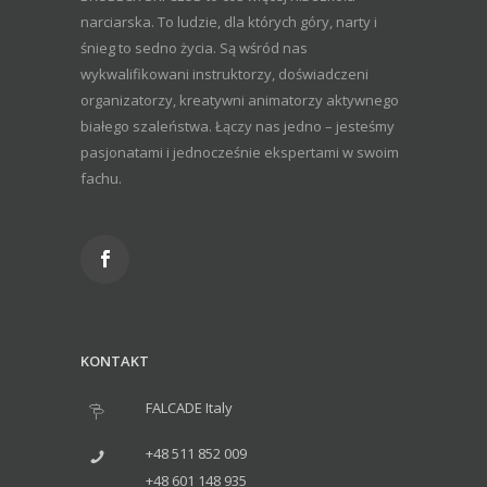
narciarska. To ludzie, dla których góry, narty i
śnieg to sedno życia. Są wśród nas
wykwalifikowani instruktorzy, doświadczeni
organizatorzy, kreatywni animatorzy aktywnego
białego szaleństwa. Łączy nas jedno – jesteśmy
pasjonatami i jednocześnie ekspertami w swoim
fachu.
KONTAKT
FALCADE Italy
+48 511 852 009
+48 601 148 935